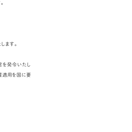
ACCESS
。
PRIVACY POLICY
CONTACT
たします。
言を発令いたし
置適用を国に要