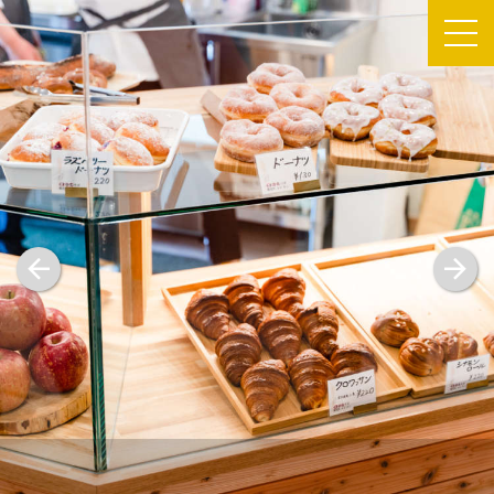
TOP
about CAMOCY
PROJECT
NEWS
SHOP
FLOOR MAP