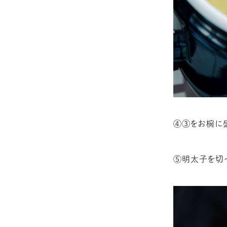
④③をお椀に
⑤明太子を切