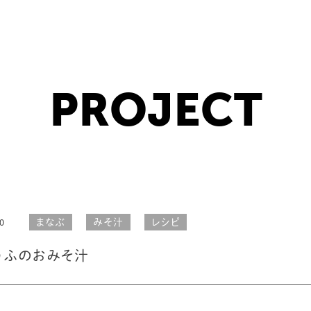
PROJECT
まなぶ
みそ汁
レシピ
0
うふのおみそ汁