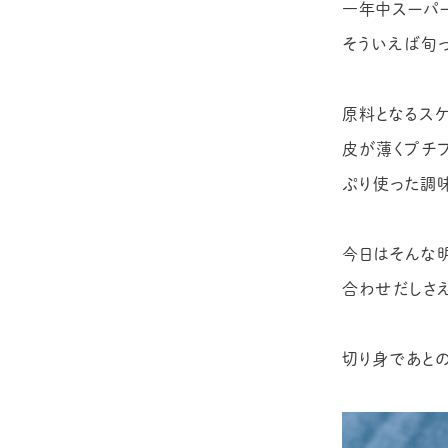
一年中スーパ
そういえば旬っ
原料となるス
皮が薄くプチ
ぷり使った調
今日はそんな
合わせだしさえ
切り身であと