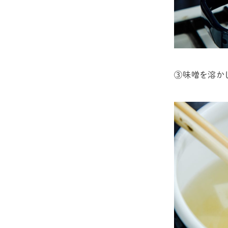
③味噌を溶か