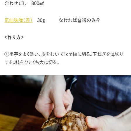
合わせだし 800㎖
気仙味噌（赤）
30g なければ普通のみそ
＜作り方＞
①里芋をよく洗い、皮をむいて1cm幅に切る。玉ねぎを薄切り
する。鮭をひとくち大に切る。