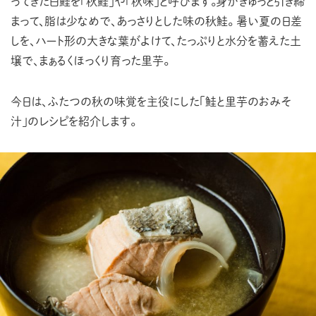
ACCESS
ってきた白鮭を「秋鮭」や「秋味」と呼びます。身がきゅっと引き締
まって、脂は少なめで、あっさりとした味の秋鮭。
暑い夏の日差
PRIVACY POLICY
しを、ハート形の大きな葉がよけて、たっぷりと水分を蓄えた土
壌で、まぁるくほっくり育った里芋。
CONTACT
今日は、ふたつの秋の味覚を主役にした「鮭と里芋のおみそ
汁」のレシピを紹介します。