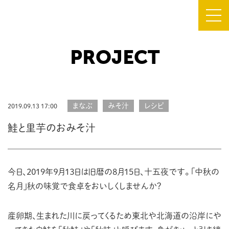
PROJECT
TOP
about CAMOCY
まなぶ
みそ汁
レシピ
2019.09.13 17:00
PROJECT
鮭と里芋のおみそ汁
NEWS
SHOP
今日、2019年９月１３日は旧暦の8月15日、十五夜です。
「中秋の
名月」秋の味覚で食卓をおいしくしませんか？
FLOOR MAP
産卵期、生まれた川に戻ってくるため東北や北海道の沿岸にや