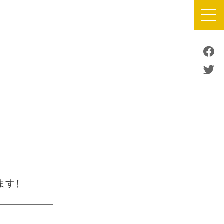
TOP
about CAMOCY
PROJECT
NEWS
SHOP
ます！
FLOOR MAP