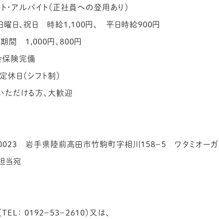
ト・アルバイト（正社員への登用あり）
日曜日、祝日 時給1,100円、 平日時給900円
間 1,000円、800円
会保険完備
定休日（シフト制）
いただける方、大歓迎
し
－0023 岩手県陸前高田市竹駒町字相川158－5 ワタミオー
担当宛
：
EL： 0192－53－2610）又は、