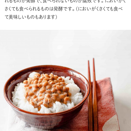
ACCESS
れるものが発酵で、食べられないものが腐敗です。
においがく
さくても食べられるものは発酵です。
(においがくさくても食べ
PRIVACY POLICY
て美味しいものもあります)
CONTACT