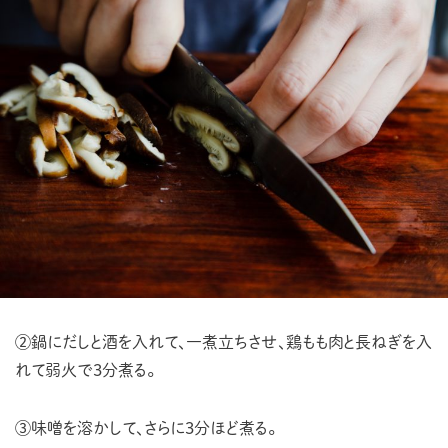
②鍋にだしと酒を入れて、一煮立ちさせ、鶏もも肉と長ねぎを入
れて弱火で3分煮る。
③味噌を溶かして、さらに3分ほど煮る。