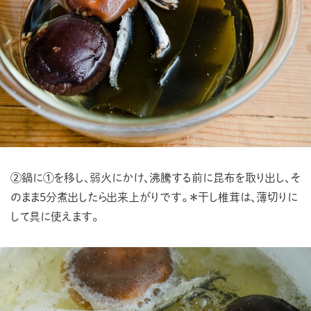
②鍋に①を移し、弱火にかけ、沸騰する前に
昆布を取り出し
、そ
のまま
5
分煮出したら出来上がりです。
＊干
し椎茸は、薄切りに
して
具に使えます。