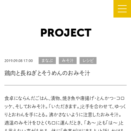
PROJECT
TOP
about CAMOCY
まなぶ
みそ汁
レシピ
2019.09.08 17:00
PROJECT
鶏肉と長ねぎとそうめんのおみそ汁
NEWS
SHOP
食卓にならんだごはん、漬物、焼き魚や唐揚げ・とんかつ・コロ
ッケ、そしておみそ汁。
「いただきます。」と手を合わせて、ゆっく
FLOOR MAP
りとおわんを手にとる。
沸かさないように注意したおみそ汁。
適温のみそ汁をひとくち口に運んだとき、
「あ〜」とも「は〜」と