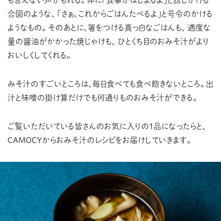
ACCESS
も言えない声がもれる。
体に「食事がはじまるよ」と話しかける
合図のような、
「さぁ、これからごはんたべるよ」と号令のかける
PRIVACY POLICY
ようなもの。
そのあとに、箸をつける真っ白なごはんも、
適度な
量の醤油がかかった焼じゃけも、
ひとくち目のおみそ汁がより
CONTACT
おいしくしてくれる。
みそ汁のすごいところは、毎日食べても食べ飽きないところ。
出
汁と味噌の掛け算だけでも何通りものおみそ汁ができる。
ご覧いただいている皆さんのお気に入りの１品になったらと、
CAMOCYからおみそ汁のレシピをお届けしていきます。