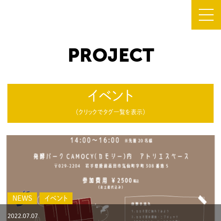
PROJECT
TOP
about CAMOCY
イベント
PROJECT
（クリックでタグ一覧を表示）
NEWS
すべて
NEWS
イベント
お知らせ
まなぶ
みそ汁
リポート
レシピ
休館日
年末年始
SHOP
FLOOR MAP
NEWS
イベント
2022.07.07